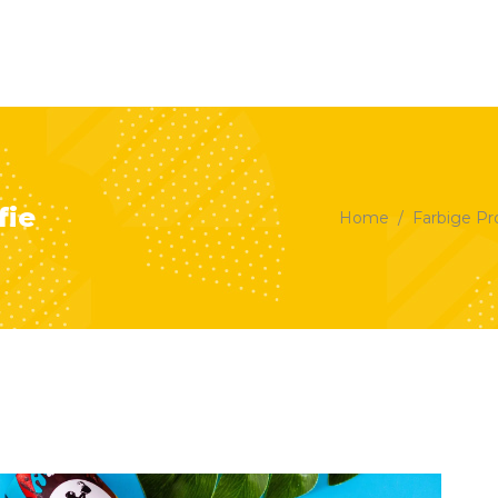
HOME
PORTFOLIO
PREIS
fie
Home
/
Farbige Pr