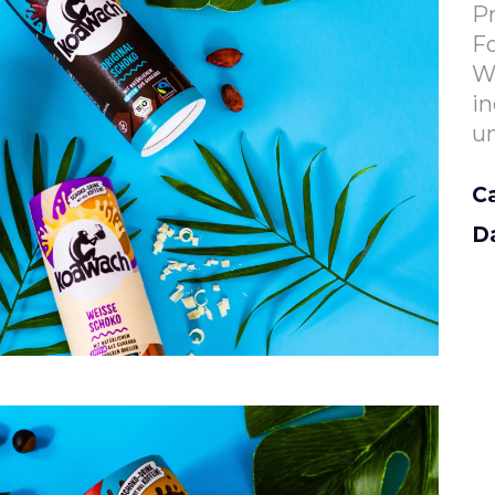
Pr
F
Wü
i
u
C
D