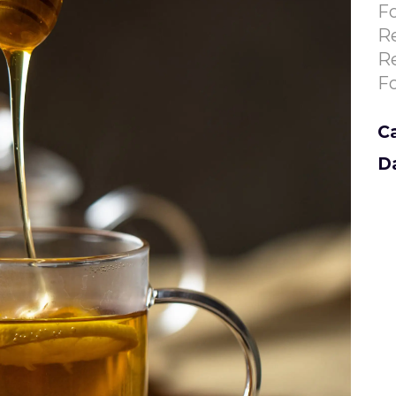
F
R
R
F
C
D